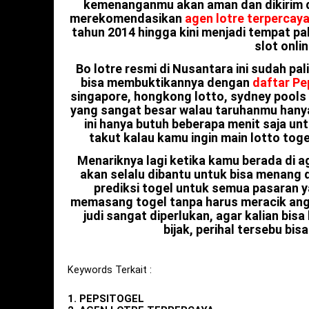
kemenanganmu akan aman dan dikirim d
merekomendasikan
agen lotre terpercay
tahun 2014 hingga kini menjadi tempat pal
slot onli
Bo lotre resmi di Nusantara ini sudah pa
bisa membuktikannya dengan
daftar Pe
singapore, hongkong lotto, sydney pools 
yang sangat besar walau taruhanmu hanya 
ini hanya butuh beberapa menit saja un
takut kalau kamu ingin main lotto toge
Menariknya lagi ketika kamu berada di a
akan selalu dibantu untuk bisa menang
prediksi togel untuk semua pasaran 
memasang togel tanpa harus meracik angk
judi sangat diperlukan, agar kalian b
bijak, perihal tersebu bis
Keywords Terkait :
PEPSITOGEL