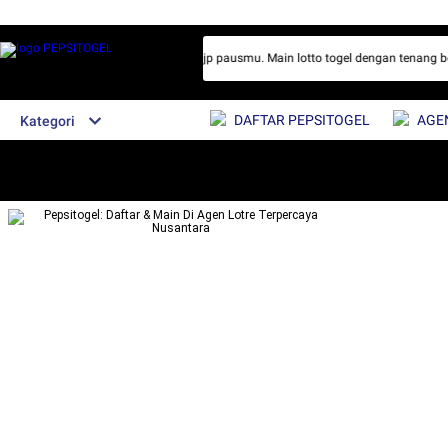
 di nusantara yang selalu siap bayar jp pausmu. Main lotto togel dengan tenang ber
DAFTAR PEPSITOGEL
AGE
Kategori