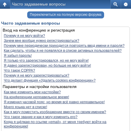
Часто задаваемые вопросы
Переключиться на полную версию форума
Часто задаваемые вопросы
Вход на конференцию и регистрация
Почему я не могу войти?
Зачем мне вообще нужно регистрироваться?
Почему мне периодически приходится повторять ввод имени и пароля?
Как сделать, чтобы я не появлялся в списке активных пользователей?
Я забыл пароль!
Я только что зарегистрировался, но не могу войти!
Я давно зарегистрирован, но больше не могу войти!
Что такое COPPA?
Почему я не могу зарегистрироваться?
Что делает функция «Удалить cookies конференции»?
Параметры и настройки пользователя
Как мне изменить мои настройки?
На конференции неправильное время!
Я изменил часовой пояс, но время всё равно неправильное!
Моего языка нет в списке!
Как я могу поместить изображение вместе со своим именем?
Что такое звание и как я могу изменить его?
Когда я щёлкаю по ссылке «email», от меня требуют войти на
конференцию!