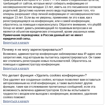
прав ребёнка в интернете от 1998 г. — это закон Соединённых Штатов,
требующий от сайтов, которые могут собирать информацию от
несовершеннолетних младше 13 лет, иметь на это письменное согласие
родителей. Допустимо наличие иного вида подтверждения того, что
опекуны разрешают сбор личной информации от несовершеннолетних
младше 13 лет. Если вы не уверены, применимо ли это к вам, как к
регистрирующемуся на конференции, или к самой конференции,
обратитесь за помощью к юрисконсульту. Обратите внимание, что phpBB
Group не может давать рекомендаций по правовым вопросам и не
является объектом юридических отношений, кроме указанных ниже.
Примечание переводчика: в России данный акт не имеет
юридической силы.
Вернуться к началу
Почему я не могу зарегистрироваться?
Возможно, администратор конференции заблокировал ваш IP-адрес или
запретил имя, под которым вы пытаетесь зарегистрироваться. Он также
мог отключить регистрацию новых пользователей. Обратитесь за
помощью к администратору конференции.
Вернуться к началу
Что делает функция «Удалить cookies конференции»?
Она удаляет все созданные cookies, которые позволяют вам оставаться
авторизованным на этой конференции, а также выполняют другие
функции, такие как отслеживание прочитанных сообщений, если эта
возможность включена администратором. Если вы испытываете
трудности с входом или выходом с конференции, возможно, удаление
cookies поможет.
Вернуться к началу