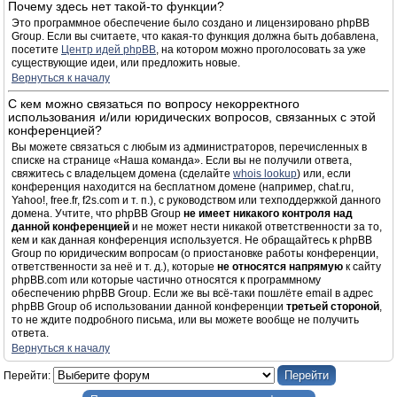
Почему здесь нет такой-то функции?
Это программное обеспечение было создано и лицензировано phpBB
Group. Если вы считаете, что какая-то функция должна быть добавлена,
посетите
Центр идей phpBB
, на котором можно проголосовать за уже
существующие идеи, или предложить новые.
Вернуться к началу
С кем можно связаться по вопросу некорректного
использования и/или юридических вопросов, связанных с этой
конференцией?
Вы можете связаться с любым из администраторов, перечисленных в
списке на странице «Наша команда». Если вы не получили ответа,
свяжитесь с владельцем домена (сделайте
whois lookup
) или, если
конференция находится на бесплатном домене (например, chat.ru,
Yahoo!, free.fr, f2s.com и т. п.), с руководством или техподдержкой данного
домена. Учтите, что phpBB Group
не имеет никакого контроля над
данной конференцией
и не может нести никакой ответственности за то,
кем и как данная конференция используется. Не обращайтесь к phpBB
Group по юридическим вопросам (о приостановке работы конференции,
ответственности за неё и т. д.), которые
не относятся напрямую
к сайту
phpBB.com или которые частично относятся к программному
обеспечению phpBB Group. Если же вы всё-таки пошлёте email в адрес
phpBB Group об использовании данной конференции
третьей стороной
,
то не ждите подробного письма, или вы можете вообще не получить
ответа.
Вернуться к началу
Перейти: