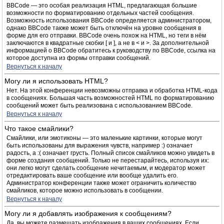
BBCode — это особая реализация HTML, предлагающая большие
возможности по форматированию отдельных частей сообщения.
Возможность использования BBCode определяется администратором,
однако BBCode также может быть отключён на уровне сообщения в
форме для его отправки. BBCode очень похож на HTML, но теги в нём
заключаются в квадратные скобки [ и ], а не в < и >. За дополнительной
информацией о BBCode обратитесь к руководству по BBCode, ссылка на
которое доступна из формы отправки сообщений.
Вернуться к началу
Могу ли я использовать HTML?
Нет. На этой конференции невозможны отправка и обработка HTML-кода
в сообщениях. Большая часть возможностей HTML по форматированию
сообщений может быть реализована с использованием BBCode.
Вернуться к началу
Что такое смайлики?
Смайлики, или эмотиконы — это маленькие картинки, которые могут
быть использованы для выражения чувств, например :) означает
радость, а :( означает грусть. Полный список смайликов можно увидеть в
форме создания сообщений. Только не перестарайтесь, используя их:
они легко могут сделать сообщение нечитаемым, и модератор может
отредактировать ваше сообщение или вообще удалить его.
Администратор конференции также может ограничить количество
смайликов, которое можно использовать в сообщении.
Вернуться к началу
Могу ли я добавлять изображения к сообщениям?
Да, вы можете размещать изображения в ваших сообщениях. Если