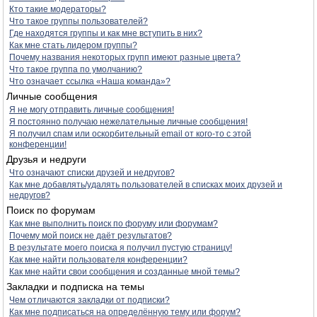
Кто такие модераторы?
Что такое группы пользователей?
Где находятся группы и как мне вступить в них?
Как мне стать лидером группы?
Почему названия некоторых групп имеют разные цвета?
Что такое группа по умолчанию?
Что означает ссылка «Наша команда»?
Личные сообщения
Я не могу отправить личные сообщения!
Я постоянно получаю нежелательные личные сообщения!
Я получил спам или оскорбительный email от кого-то с этой
конференции!
Друзья и недруги
Что означают списки друзей и недругов?
Как мне добавлять/удалять пользователей в списках моих друзей и
недругов?
Поиск по форумам
Как мне выполнить поиск по форуму или форумам?
Почему мой поиск не даёт результатов?
В результате моего поиска я получил пустую страницу!
Как мне найти пользователя конференции?
Как мне найти свои сообщения и созданные мной темы?
Закладки и подписка на темы
Чем отличаются закладки от подписки?
Как мне подписаться на определённую тему или форум?