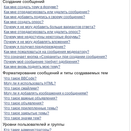
Создание сообщений
Как мне создать тему в форуме?
Как мне отредактировать или удалить сообщение?
Как мне добавить подпись к своему сообщению?
Как мне создать опрос?
Почему я не могу добавить больше вариантов ответа?
Как мне отредактировать или удалить опрос?
Почему мне недоступны некоторые форумы?
Почему я не могу добавлять вложения?
Почему я получил предупреждение?
Как мне пожаловаться на сообщения модератору?
Что означает кнопка «Сохранить» при создании сообщения?
Почему моё сообщение требует одобрения?
Как мне вновь поднять мою тему?
Форматирование сообщений и типы создаваемых тем
Что такое BBCode?
Могу ли я использовать HTML?
Что такое смайлики?
Могу ли я добавлять изображения к сообщениям?
Что такое важные объявления?
Что такое объявления?
Что такое прилепленные темы?
Что такое закрытые темы?
Что такое значки тем?
Уровни пользователей и группы
Кто такие администраторы?