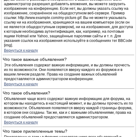
администратор разрешил добавлять вложения, вы можете загрузить
изображение на конференцию. Если нет, вы должны указать ссылку на
изображение, сохранённое на общедоступном веб-сервере. Пример
ссылки: http://www.example.com/my-picture.gif. Вы не можете указывать
ссылку ни на изображения, хранящиеся на вашем компьютере (если он
не является общедоступным сервером), ни на изображения, для доступа
к которым необходима аутентификация, как, например, на почтовые
ящики Hotmail или Yahoo, защищённые паролями сайты и т. п. Для
указания ссылок на изображения используйте в сообщениях тег BBCode
[img].
Вернуться к началу
Что такое важные объявления?
Эти объявления содержат важную информацию, и вы должны прочесть
их по возможности. Они появляются вверху каждого из форумов и в
вашем личном разделе. Права на создание важных объявлений
предоставляются администратором конференции.
Вернуться к началу
Что такое объявления?
Объявления чаще всего содержат важную информацию для форума, на
котором вы находитесь в настоящий момент, и вы должны прочесть их по
возможности. Объявления появляются вверху каждой страницы форума,
в котором они созданы. Так же, как и с важными объявлениями, права на
создание объявлений предоставляются администратором.
Вернуться к началу
Что такое прилепленные темы?