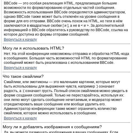
BBCode — это особая реализация HTML, предлагающая большие
возможности по форматированию отдельных частей сообщения.
Возможность использования BBCode определяется администратором,
однако BBCode также может быть отключён на уровне сообщения в
форме для его отправки. BBCode очень похож на HTML, но теги в нём
заключаются в квадратные скобки [ и ], а не в < и >. За дополнительной
информацией о BBCode обратитесь к руководству по BBCode, ссылка на
которое доступна из формы отправки сообщений.
Вернуться к началу
Могу ли я использовать HTML?
Нет. На этой конференции невозможны отправка и обработка HTML-кода
в сообщениях. Большая часть возможностей HTML по форматированию
сообщений может быть реализована с использованием BBCode.
Вернуться к началу
Что такое смайлики?
Смайлики, или эмотиконы — это маленькие картинки, которые могут
быть использованы для выражения чувств, например :) означает
радость, а :( означает грусть. Полный список смайликов можно увидеть в
форме создания сообщений. Только не перестарайтесь, используя их:
они легко могут сделать сообщение нечитаемым, и модератор может
отредактировать ваше сообщение или вообще удалить его.
Администратор конференции также может ограничить количество
смайликов, которое можно использовать в сообщении.
Вернуться к началу
Могу ли я добавлять изображения к сообщениям?
Да, вы можете размещать изображения в ваших сообщениях. Если