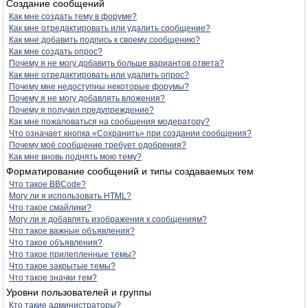
Создание сообщений
Как мне создать тему в форуме?
Как мне отредактировать или удалить сообщение?
Как мне добавить подпись к своему сообщению?
Как мне создать опрос?
Почему я не могу добавить больше вариантов ответа?
Как мне отредактировать или удалить опрос?
Почему мне недоступны некоторые форумы?
Почему я не могу добавлять вложения?
Почему я получил предупреждение?
Как мне пожаловаться на сообщения модератору?
Что означает кнопка «Сохранить» при создании сообщения?
Почему моё сообщение требует одобрения?
Как мне вновь поднять мою тему?
Форматирование сообщений и типы создаваемых тем
Что такое BBCode?
Могу ли я использовать HTML?
Что такое смайлики?
Могу ли я добавлять изображения к сообщениям?
Что такое важные объявления?
Что такое объявления?
Что такое прилепленные темы?
Что такое закрытые темы?
Что такое значки тем?
Уровни пользователей и группы
Кто такие администраторы?