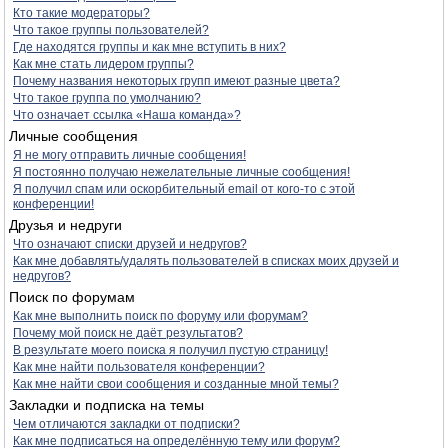
Кто такие модераторы?
Что такое группы пользователей?
Где находятся группы и как мне вступить в них?
Как мне стать лидером группы?
Почему названия некоторых групп имеют разные цвета?
Что такое группа по умолчанию?
Что означает ссылка «Наша команда»?
Личные сообщения
Я не могу отправить личные сообщения!
Я постоянно получаю нежелательные личные сообщения!
Я получил спам или оскорбительный email от кого-то с этой
конференции!
Друзья и недруги
Что означают списки друзей и недругов?
Как мне добавлять/удалять пользователей в списках моих друзей и
недругов?
Поиск по форумам
Как мне выполнить поиск по форуму или форумам?
Почему мой поиск не даёт результатов?
В результате моего поиска я получил пустую страницу!
Как мне найти пользователя конференции?
Как мне найти свои сообщения и созданные мной темы?
Закладки и подписка на темы
Чем отличаются закладки от подписки?
Как мне подписаться на определённую тему или форум?