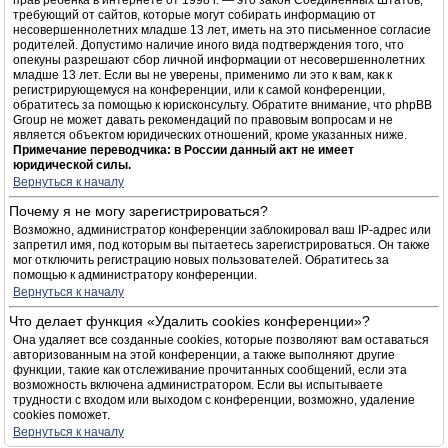
прав ребёнка в интернете от 1998 г. — это закон Соединённых Штатов,
требующий от сайтов, которые могут собирать информацию от
несовершеннолетних младше 13 лет, иметь на это письменное согласие
родителей. Допустимо наличие иного вида подтверждения того, что
опекуны разрешают сбор личной информации от несовершеннолетних
младше 13 лет. Если вы не уверены, применимо ли это к вам, как к
регистрирующемуся на конференции, или к самой конференции,
обратитесь за помощью к юрисконсульту. Обратите внимание, что phpBB
Group не может давать рекомендаций по правовым вопросам и не
является объектом юридических отношений, кроме указанных ниже.
Примечание переводчика: в России данный акт не имеет
юридической силы.
Вернуться к началу
Почему я не могу зарегистрироваться?
Возможно, администратор конференции заблокировал ваш IP-адрес или
запретил имя, под которым вы пытаетесь зарегистрироваться. Он также
мог отключить регистрацию новых пользователей. Обратитесь за
помощью к администратору конференции.
Вернуться к началу
Что делает функция «Удалить cookies конференции»?
Она удаляет все созданные cookies, которые позволяют вам оставаться
авторизованным на этой конференции, а также выполняют другие
функции, такие как отслеживание прочитанных сообщений, если эта
возможность включена администратором. Если вы испытываете
трудности с входом или выходом с конференции, возможно, удаление
cookies поможет.
Вернуться к началу