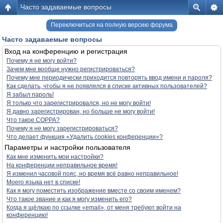
Часто задаваемые вопросы
Переключиться на полную версию форума
Часто задаваемые вопросы
Вход на конференцию и регистрация
Почему я не могу войти?
Зачем мне вообще нужно регистрироваться?
Почему мне периодически приходится повторять ввод имени и пароля?
Как сделать, чтобы я не появлялся в списке активных пользователей?
Я забыл пароль!
Я только что зарегистрировался, но не могу войти!
Я давно зарегистрирован, но больше не могу войти!
Что такое COPPA?
Почему я не могу зарегистрироваться?
Что делает функция «Удалить cookies конференции»?
Параметры и настройки пользователя
Как мне изменить мои настройки?
На конференции неправильное время!
Я изменил часовой пояс, но время всё равно неправильное!
Моего языка нет в списке!
Как я могу поместить изображение вместе со своим именем?
Что такое звание и как я могу изменить его?
Когда я щёлкаю по ссылке «email», от меня требуют войти на
конференцию!