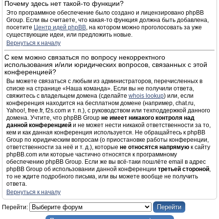
Почему здесь нет такой-то функции?
Это программное обеспечение было создано и лицензировано phpBB
Group. Если вы считаете, что какая-то функция должна быть добавлена,
посетите
Центр идей phpBB
, на котором можно проголосовать за уже
существующие идеи, или предложить новые.
Вернуться к началу
С кем можно связаться по вопросу некорректного
использования и/или юридических вопросов, связанных с этой
конференцией?
Вы можете связаться с любым из администраторов, перечисленных в
списке на странице «Наша команда». Если вы не получили ответа,
свяжитесь с владельцем домена (сделайте
whois lookup
) или, если
конференция находится на бесплатном домене (например, chat.ru,
Yahoo!, free.fr, f2s.com и т. п.), с руководством или техподдержкой данного
домена. Учтите, что phpBB Group
не имеет никакого контроля над
данной конференцией
и не может нести никакой ответственности за то,
кем и как данная конференция используется. Не обращайтесь к phpBB
Group по юридическим вопросам (о приостановке работы конференции,
ответственности за неё и т. д.), которые
не относятся напрямую
к сайту
phpBB.com или которые частично относятся к программному
обеспечению phpBB Group. Если же вы всё-таки пошлёте email в адрес
phpBB Group об использовании данной конференции
третьей стороной
,
то не ждите подробного письма, или вы можете вообще не получить
ответа.
Вернуться к началу
Перейти: