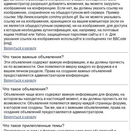
администратор разрешил добавлять вложения, вы можете загрузить
изображение на конференцию. Если нет, вы должны указать ссылку на
изображение, сохранённое на общедоступном веб-сервере. Пример
ссылки: http://www.example.com/my-picture.gif. Вы не можете указывать
ссылку ни на изображения, хранящиеся на вашем компьютере (если он
не является общедоступным сервером), ни на изображения, для доступа
к которым необходима аутентификация, как, например, на почтовые
ящики Hotmail или Yahoo, защищённые паролями сайты и т. п. Для
указания ссылок на изображения используйте в сообщениях тег BBCode
[img].
Вернуться к началу
Что такое важные объявления?
Эти объявления содержат важную информацию, и вы должны прочесть
их по возможности. Они появляются вверху каждого из форумов и в
вашем личном разделе. Права на создание важных объявлений
предоставляются администратором конференции.
Вернуться к началу
Что такое объявления?
Объявления чаще всего содержат важную информацию для форума, на
котором вы находитесь в настоящий момент, и вы должны прочесть их по
возможности. Объявления появляются вверху каждой страницы форума,
в котором они созданы. Так же, как и с важными объявлениями, права на
создание объявлений предоставляются администратором.
Вернуться к началу
Что такое прилепленные темы?