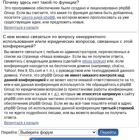
Почему здесь нет такой-то функции?
Это программное обеспечение было создано и лицензировано phpBB
Group. Если вы считаете, что какая-то функция должна быть добавлена,
посетите
Центр идей phpBB
, на котором можно проголосовать за уже
существующие идеи, или предложить новые.
Вернуться к началу
С кем можно связаться по вопросу некорректного
использования и/или юридических вопросов, связанных с этой
конференцией?
Вы можете связаться с любым из администраторов, перечисленных в
списке на странице «Наша команда». Если вы не получили ответа,
свяжитесь с владельцем домена (сделайте
whois lookup
) или, если
конференция находится на бесплатном домене (например, chat.ru,
Yahoo!, free.fr, f2s.com и т. п.), с руководством или техподдержкой данного
домена. Учтите, что phpBB Group
не имеет никакого контроля над
данной конференцией
и не может нести никакой ответственности за то,
кем и как данная конференция используется. Не обращайтесь к phpBB
Group по юридическим вопросам (о приостановке работы конференции,
ответственности за неё и т. д.), которые
не относятся напрямую
к сайту
phpBB.com или которые частично относятся к программному
обеспечению phpBB Group. Если же вы всё-таки пошлёте email в адрес
phpBB Group об использовании данной конференции
третьей стороной
,
то не ждите подробного письма, или вы можете вообще не получить
ответа.
Вернуться к началу
Перейти: