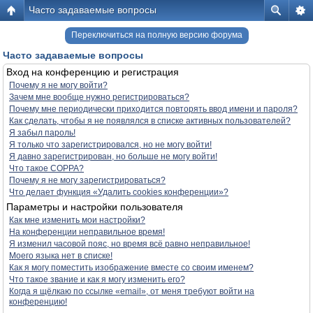
Часто задаваемые вопросы
Переключиться на полную версию форума
Часто задаваемые вопросы
Вход на конференцию и регистрация
Почему я не могу войти?
Зачем мне вообще нужно регистрироваться?
Почему мне периодически приходится повторять ввод имени и пароля?
Как сделать, чтобы я не появлялся в списке активных пользователей?
Я забыл пароль!
Я только что зарегистрировался, но не могу войти!
Я давно зарегистрирован, но больше не могу войти!
Что такое COPPA?
Почему я не могу зарегистрироваться?
Что делает функция «Удалить cookies конференции»?
Параметры и настройки пользователя
Как мне изменить мои настройки?
На конференции неправильное время!
Я изменил часовой пояс, но время всё равно неправильное!
Моего языка нет в списке!
Как я могу поместить изображение вместе со своим именем?
Что такое звание и как я могу изменить его?
Когда я щёлкаю по ссылке «email», от меня требуют войти на
конференцию!