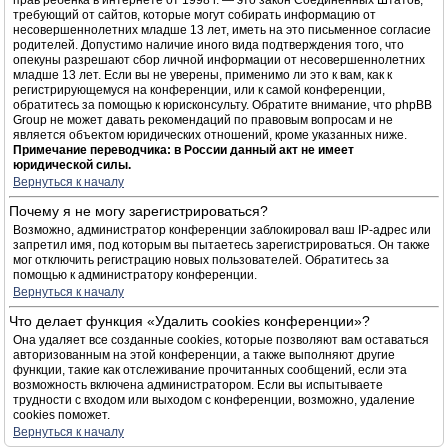
прав ребёнка в интернете от 1998 г. — это закон Соединённых Штатов,
требующий от сайтов, которые могут собирать информацию от
несовершеннолетних младше 13 лет, иметь на это письменное согласие
родителей. Допустимо наличие иного вида подтверждения того, что
опекуны разрешают сбор личной информации от несовершеннолетних
младше 13 лет. Если вы не уверены, применимо ли это к вам, как к
регистрирующемуся на конференции, или к самой конференции,
обратитесь за помощью к юрисконсульту. Обратите внимание, что phpBB
Group не может давать рекомендаций по правовым вопросам и не
является объектом юридических отношений, кроме указанных ниже.
Примечание переводчика: в России данный акт не имеет
юридической силы.
Вернуться к началу
Почему я не могу зарегистрироваться?
Возможно, администратор конференции заблокировал ваш IP-адрес или
запретил имя, под которым вы пытаетесь зарегистрироваться. Он также
мог отключить регистрацию новых пользователей. Обратитесь за
помощью к администратору конференции.
Вернуться к началу
Что делает функция «Удалить cookies конференции»?
Она удаляет все созданные cookies, которые позволяют вам оставаться
авторизованным на этой конференции, а также выполняют другие
функции, такие как отслеживание прочитанных сообщений, если эта
возможность включена администратором. Если вы испытываете
трудности с входом или выходом с конференции, возможно, удаление
cookies поможет.
Вернуться к началу