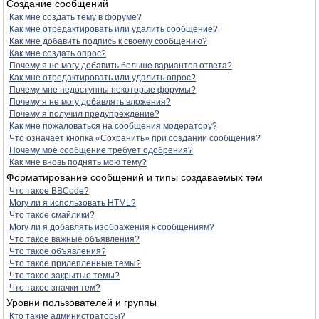
Создание сообщений
Как мне создать тему в форуме?
Как мне отредактировать или удалить сообщение?
Как мне добавить подпись к своему сообщению?
Как мне создать опрос?
Почему я не могу добавить больше вариантов ответа?
Как мне отредактировать или удалить опрос?
Почему мне недоступны некоторые форумы?
Почему я не могу добавлять вложения?
Почему я получил предупреждение?
Как мне пожаловаться на сообщения модератору?
Что означает кнопка «Сохранить» при создании сообщения?
Почему моё сообщение требует одобрения?
Как мне вновь поднять мою тему?
Форматирование сообщений и типы создаваемых тем
Что такое BBCode?
Могу ли я использовать HTML?
Что такое смайлики?
Могу ли я добавлять изображения к сообщениям?
Что такое важные объявления?
Что такое объявления?
Что такое прилепленные темы?
Что такое закрытые темы?
Что такое значки тем?
Уровни пользователей и группы
Кто такие администраторы?