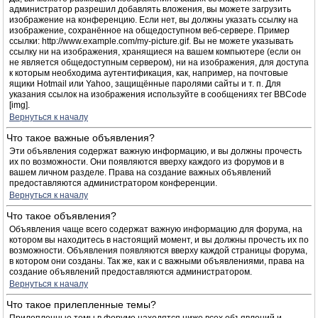
администратор разрешил добавлять вложения, вы можете загрузить
изображение на конференцию. Если нет, вы должны указать ссылку на
изображение, сохранённое на общедоступном веб-сервере. Пример
ссылки: http://www.example.com/my-picture.gif. Вы не можете указывать
ссылку ни на изображения, хранящиеся на вашем компьютере (если он
не является общедоступным сервером), ни на изображения, для доступа
к которым необходима аутентификация, как, например, на почтовые
ящики Hotmail или Yahoo, защищённые паролями сайты и т. п. Для
указания ссылок на изображения используйте в сообщениях тег BBCode
[img].
Вернуться к началу
Что такое важные объявления?
Эти объявления содержат важную информацию, и вы должны прочесть
их по возможности. Они появляются вверху каждого из форумов и в
вашем личном разделе. Права на создание важных объявлений
предоставляются администратором конференции.
Вернуться к началу
Что такое объявления?
Объявления чаще всего содержат важную информацию для форума, на
котором вы находитесь в настоящий момент, и вы должны прочесть их по
возможности. Объявления появляются вверху каждой страницы форума,
в котором они созданы. Так же, как и с важными объявлениями, права на
создание объявлений предоставляются администратором.
Вернуться к началу
Что такое прилепленные темы?