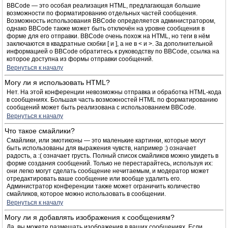
BBCode — это особая реализация HTML, предлагающая большие
возможности по форматированию отдельных частей сообщения.
Возможность использования BBCode определяется администратором,
однако BBCode также может быть отключён на уровне сообщения в
форме для его отправки. BBCode очень похож на HTML, но теги в нём
заключаются в квадратные скобки [ и ], а не в < и >. За дополнительной
информацией о BBCode обратитесь к руководству по BBCode, ссылка на
которое доступна из формы отправки сообщений.
Вернуться к началу
Могу ли я использовать HTML?
Нет. На этой конференции невозможны отправка и обработка HTML-кода
в сообщениях. Большая часть возможностей HTML по форматированию
сообщений может быть реализована с использованием BBCode.
Вернуться к началу
Что такое смайлики?
Смайлики, или эмотиконы — это маленькие картинки, которые могут
быть использованы для выражения чувств, например :) означает
радость, а :( означает грусть. Полный список смайликов можно увидеть в
форме создания сообщений. Только не перестарайтесь, используя их:
они легко могут сделать сообщение нечитаемым, и модератор может
отредактировать ваше сообщение или вообще удалить его.
Администратор конференции также может ограничить количество
смайликов, которое можно использовать в сообщении.
Вернуться к началу
Могу ли я добавлять изображения к сообщениям?
Да, вы можете размещать изображения в ваших сообщениях. Если