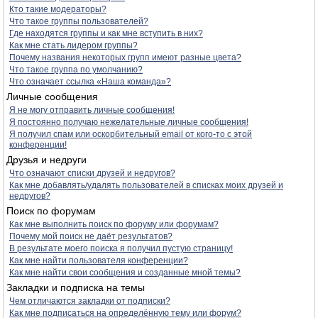
Кто такие модераторы?
Что такое группы пользователей?
Где находятся группы и как мне вступить в них?
Как мне стать лидером группы?
Почему названия некоторых групп имеют разные цвета?
Что такое группа по умолчанию?
Что означает ссылка «Наша команда»?
Личные сообщения
Я не могу отправить личные сообщения!
Я постоянно получаю нежелательные личные сообщения!
Я получил спам или оскорбительный email от кого-то с этой
конференции!
Друзья и недруги
Что означают списки друзей и недругов?
Как мне добавлять/удалять пользователей в списках моих друзей и
недругов?
Поиск по форумам
Как мне выполнить поиск по форуму или форумам?
Почему мой поиск не даёт результатов?
В результате моего поиска я получил пустую страницу!
Как мне найти пользователя конференции?
Как мне найти свои сообщения и созданные мной темы?
Закладки и подписка на темы
Чем отличаются закладки от подписки?
Как мне подписаться на определённую тему или форум?