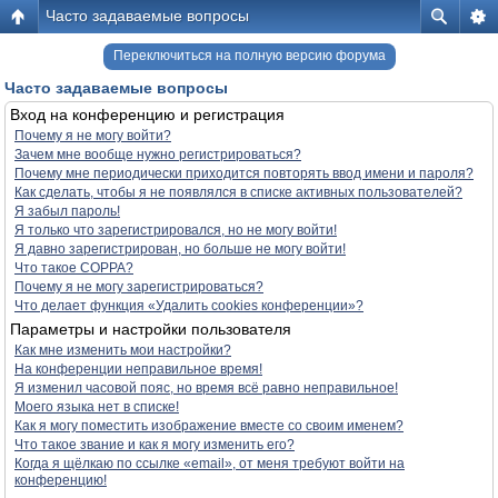
Часто задаваемые вопросы
Переключиться на полную версию форума
Часто задаваемые вопросы
Вход на конференцию и регистрация
Почему я не могу войти?
Зачем мне вообще нужно регистрироваться?
Почему мне периодически приходится повторять ввод имени и пароля?
Как сделать, чтобы я не появлялся в списке активных пользователей?
Я забыл пароль!
Я только что зарегистрировался, но не могу войти!
Я давно зарегистрирован, но больше не могу войти!
Что такое COPPA?
Почему я не могу зарегистрироваться?
Что делает функция «Удалить cookies конференции»?
Параметры и настройки пользователя
Как мне изменить мои настройки?
На конференции неправильное время!
Я изменил часовой пояс, но время всё равно неправильное!
Моего языка нет в списке!
Как я могу поместить изображение вместе со своим именем?
Что такое звание и как я могу изменить его?
Когда я щёлкаю по ссылке «email», от меня требуют войти на
конференцию!