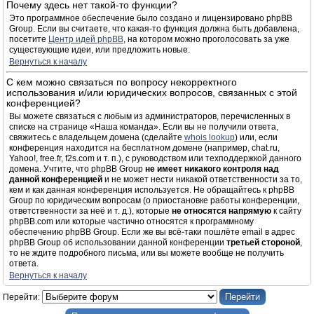
Почему здесь нет такой-то функции?
Это программное обеспечение было создано и лицензировано phpBB
Group. Если вы считаете, что какая-то функция должна быть добавлена,
посетите
Центр идей phpBB
, на котором можно проголосовать за уже
существующие идеи, или предложить новые.
Вернуться к началу
С кем можно связаться по вопросу некорректного
использования и/или юридических вопросов, связанных с этой
конференцией?
Вы можете связаться с любым из администраторов, перечисленных в
списке на странице «Наша команда». Если вы не получили ответа,
свяжитесь с владельцем домена (сделайте
whois lookup
) или, если
конференция находится на бесплатном домене (например, chat.ru,
Yahoo!, free.fr, f2s.com и т. п.), с руководством или техподдержкой данного
домена. Учтите, что phpBB Group
не имеет никакого контроля над
данной конференцией
и не может нести никакой ответственности за то,
кем и как данная конференция используется. Не обращайтесь к phpBB
Group по юридическим вопросам (о приостановке работы конференции,
ответственности за неё и т. д.), которые
не относятся напрямую
к сайту
phpBB.com или которые частично относятся к программному
обеспечению phpBB Group. Если же вы всё-таки пошлёте email в адрес
phpBB Group об использовании данной конференции
третьей стороной
,
то не ждите подробного письма, или вы можете вообще не получить
ответа.
Вернуться к началу
Перейти: