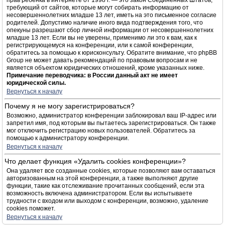
прав ребёнка в интернете от 1998 г. — это закон Соединённых Штатов,
требующий от сайтов, которые могут собирать информацию от
несовершеннолетних младше 13 лет, иметь на это письменное согласие
родителей. Допустимо наличие иного вида подтверждения того, что
опекуны разрешают сбор личной информации от несовершеннолетних
младше 13 лет. Если вы не уверены, применимо ли это к вам, как к
регистрирующемуся на конференции, или к самой конференции,
обратитесь за помощью к юрисконсульту. Обратите внимание, что phpBB
Group не может давать рекомендаций по правовым вопросам и не
является объектом юридических отношений, кроме указанных ниже.
Примечание переводчика: в России данный акт не имеет
юридической силы.
Вернуться к началу
Почему я не могу зарегистрироваться?
Возможно, администратор конференции заблокировал ваш IP-адрес или
запретил имя, под которым вы пытаетесь зарегистрироваться. Он также
мог отключить регистрацию новых пользователей. Обратитесь за
помощью к администратору конференции.
Вернуться к началу
Что делает функция «Удалить cookies конференции»?
Она удаляет все созданные cookies, которые позволяют вам оставаться
авторизованным на этой конференции, а также выполняют другие
функции, такие как отслеживание прочитанных сообщений, если эта
возможность включена администратором. Если вы испытываете
трудности с входом или выходом с конференции, возможно, удаление
cookies поможет.
Вернуться к началу