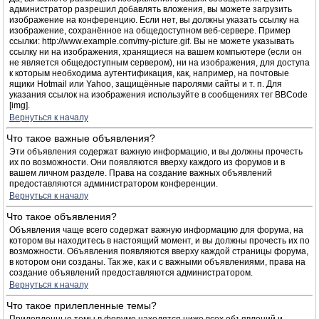
администратор разрешил добавлять вложения, вы можете загрузить
изображение на конференцию. Если нет, вы должны указать ссылку на
изображение, сохранённое на общедоступном веб-сервере. Пример
ссылки: http://www.example.com/my-picture.gif. Вы не можете указывать
ссылку ни на изображения, хранящиеся на вашем компьютере (если он
не является общедоступным сервером), ни на изображения, для доступа
к которым необходима аутентификация, как, например, на почтовые
ящики Hotmail или Yahoo, защищённые паролями сайты и т. п. Для
указания ссылок на изображения используйте в сообщениях тег BBCode
[img].
Вернуться к началу
Что такое важные объявления?
Эти объявления содержат важную информацию, и вы должны прочесть
их по возможности. Они появляются вверху каждого из форумов и в
вашем личном разделе. Права на создание важных объявлений
предоставляются администратором конференции.
Вернуться к началу
Что такое объявления?
Объявления чаще всего содержат важную информацию для форума, на
котором вы находитесь в настоящий момент, и вы должны прочесть их по
возможности. Объявления появляются вверху каждой страницы форума,
в котором они созданы. Так же, как и с важными объявлениями, права на
создание объявлений предоставляются администратором.
Вернуться к началу
Что такое прилепленные темы?