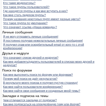
Кто такие модераторы?
Что такое группы пользователей?
Где находятся группы и как мне вступить в них?
Как мне стать лидером группы?
Почему названия некоторых групп имеют разные цвета?
Что такое группа по умолчанию?
Что означает ссылка «Наша команда»?
Личные сообщения
Я не могу отправить личные сообщения!
Я постоянно получаю нежелательные личные сообщения!
Я получил спам или оскорбительный email от кого-то с этой
конференции!
Друзья и недруги
Что означают списки друзей и недругов?
Как мне добавлять/удалять пользователей в списках моих друзей и
недругов?
Поиск по форумам
Как мне выполнить поиск по форуму или форумам?
Почему мой поиск не даёт результатов?
В результате моего поиска я получил пустую страницу!
Как мне найти пользователя конференции?
Как мне найти свои сообщения и созданные мной темы?
Закладки и подписка на темы
Чем отличаются закладки от подписки?
Как мне подписаться на определённую тему или форум?