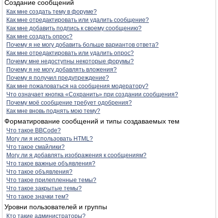
Создание сообщений
Как мне создать тему в форуме?
Как мне отредактировать или удалить сообщение?
Как мне добавить подпись к своему сообщению?
Как мне создать опрос?
Почему я не могу добавить больше вариантов ответа?
Как мне отредактировать или удалить опрос?
Почему мне недоступны некоторые форумы?
Почему я не могу добавлять вложения?
Почему я получил предупреждение?
Как мне пожаловаться на сообщения модератору?
Что означает кнопка «Сохранить» при создании сообщения?
Почему моё сообщение требует одобрения?
Как мне вновь поднять мою тему?
Форматирование сообщений и типы создаваемых тем
Что такое BBCode?
Могу ли я использовать HTML?
Что такое смайлики?
Могу ли я добавлять изображения к сообщениям?
Что такое важные объявления?
Что такое объявления?
Что такое прилепленные темы?
Что такое закрытые темы?
Что такое значки тем?
Уровни пользователей и группы
Кто такие администраторы?