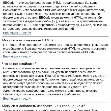
BBCode — это особая реализация HTML, предлагающая большие
возможности по форматированию отдельных частей сообщения.
Возможность использования BBCode определяется администратором,
однако BBCode также может быть отключён на уровне сообщения в
форме для его отправки. BBCode очень похож на HTML, но теги в нём
заключаются в квадратные скобки [ и ], а не в < и >. За дополнительной
информацией о BBCode обратитесь к руководству по BBCode, ссылка на
которое доступна из формы отправки сообщений.
Вернуться к началу
Могу ли я использовать HTML?
Нет. На этой конференции невозможны отправка и обработка HTML-кода
в сообщениях. Большая часть возможностей HTML по форматированию
сообщений может быть реализована с использованием BBCode.
Вернуться к началу
Что такое смайлики?
Смайлики, или эмотиконы — это маленькие картинки, которые могут
быть использованы для выражения чувств, например :) означает
радость, а :( означает грусть. Полный список смайликов можно увидеть в
форме создания сообщений. Только не перестарайтесь, используя их:
они легко могут сделать сообщение нечитаемым, и модератор может
отредактировать ваше сообщение или вообще удалить его.
Администратор конференции также может ограничить количество
смайликов, которое можно использовать в сообщении.
Вернуться к началу
Могу ли я добавлять изображения к сообщениям?
Да, вы можете размещать изображения в ваших сообщениях. Если