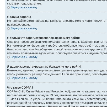
скрытым пользователем.
Вернуться к началу
Я забыл пароль!
Не паникуйте! Хотя пароль нельзя восстановить, можно легко получить
на конференцию.
Вернуться к началу
Я только что зарегистрировался, но не могу войти!
Сначала проверьте свои имя пользователя и пароль. Если они верны, т
На некоторых конференциях требуется, чтобы все новые учётные запис
было прислано email-сообщение, следуйте полученным инструкциям. Есл
что ввели правильный адрес email, попробуйте связаться с администра
Вернуться к началу
Я давно зарегистрирован, но больше не могу войти!
Возможно, администратор по какой-то причине деактивировал или удал
чтобы уменьшить размер базы данных. Если это произошло, попробуйте 
Вернуться к началу
Что такое COPPA?
COPPA (Child Online Privacy and Protection Act), или Акт о защите час
несовершеннолетних младше 13 лет, иметь на это письменное согласи
13 лет. Если вы не уверены, применимо ли это к вам, как к регистриру
рекомендаций по правовым вопросам и не является объектом юридичес
Примечание переводчика: в России данный акт не имеет юридическо