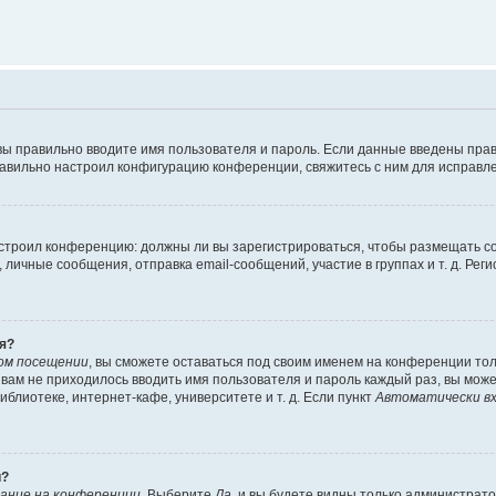
вы правильно вводите имя пользователя и пароль. Если данные введены прав
равильно настроил конфигурацию конференции, свяжитесь с ним для исправле
 настроил конференцию: должны ли вы зарегистрироваться, чтобы размещать 
чные сообщения, отправка email-сообщений, участие в группах и т. д. Регис
я?
ом посещении
, вы сможете оставаться под своим именем на конференции тол
ы вам не приходилось вводить имя пользователя и пароль каждый раз, вы мож
блиотеке, интернет-кафе, университете и т. д. Если пункт
Автоматически вх
й?
ание на конференции
. Выберите
Да
, и вы будете видны только администрат