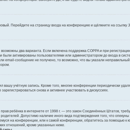
 новый. Перейдите на страницу входа на конференцию и щёлкните на ссылку
З
о возможны два варианта. Если включена поддержка COPPA и при регистрации 
и были активированы пользователями или администратором до входа в систе
и email-сообщение не получено, то возможно, что вы указали неправильный 
тором.
ил вашу учётную запись. Кроме того, многие конференции периодически уда
зарегистрироваться снова и активнее участвовать в дискуссиях.
тных прав ребёнка в интернете от 1998 г. — это закон Соединённых Штатов, т
е родителей. Допустимо наличие иного вида подтверждения того, что опек
ющемуся на конференции, или к самой конференции, обратитесь за помощью к 
ких отношений, кроме указанных ниже.
й силы.