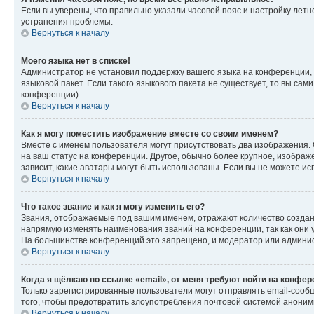
Если вы уверены, что правильно указали часовой пояс и настройку лет
устранения проблемы.
Вернуться к началу
Моего языка нет в списке!
Администратор не установил поддержку вашего языка на конференции, 
языковой пакет. Если такого языкового пакета не существует, то вы с
конференции).
Вернуться к началу
Как я могу поместить изображение вместе со своим именем?
Вместе с именем пользователя могут присутствовать два изображения. О
на ваш статус на конференции. Другое, обычно более крупное, изображе
зависит, какие аватары могут быть использованы. Если вы не можете 
Вернуться к началу
Что такое звание и как я могу изменить его?
Звания, отображаемые под вашим именем, отражают количество созда
напрямую изменять наименования званий на конференции, так как они 
На большинстве конференций это запрещено, и модератор или админис
Вернуться к началу
Когда я щёлкаю по ссылке «email», от меня требуют войти на конфе
Только зарегистрированные пользователи могут отправлять email-сооб
того, чтобы предотвратить злоупотребления почтовой системой анони
Вернуться к началу