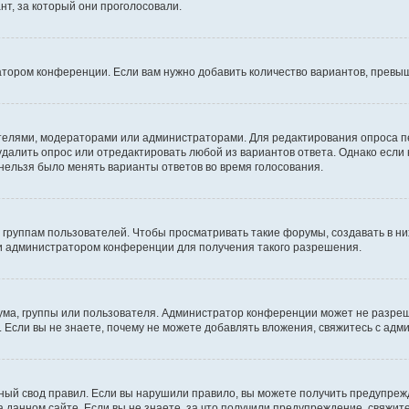
т, за который они проголосовали.
атором конференции. Если вам нужно добавить количество вариантов, превы
дателями, модераторами или администраторами. Для редактирования опроса п
 удалить опрос или отредактировать любой из вариантов ответа. Однако если
 нельзя было менять варианты ответов во время голосования.
руппам пользователей. Чтобы просматривать такие форумы, создавать в них
и администратором конференции для получения такого разрешения.
ма, группы или пользователя. Администратор конференции может не разре
 Если вы не знаете, почему не можете добавлять вложения, свяжитесь с ад
ый свод правил. Если вы нарушили правило, вы можете получить предупреж
 данном сайте. Если вы не знаете, за что получили предупреждение, свяжи