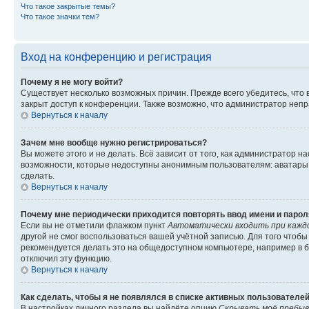
Что такое закрытые темы?
Что такое значки тем?
Вход на конференцию и регистрация
Почему я не могу войти?
Существует несколько возможных причин. Прежде всего убедитесь, что 
закрыт доступ к конференции. Также возможно, что администратор неп
Вернуться к началу
Зачем мне вообще нужно регистрироваться?
Вы можете этого и не делать. Всё зависит от того, как администратор
возможности, которые недоступны анонимным пользователям: аватары, ли
сделать.
Вернуться к началу
Почему мне периодически приходится повторять ввод имени и парол
Если вы не отметили флажком пункт
Автоматически входить при кажд
другой не смог воспользоваться вашей учётной записью. Для того чтоб
рекомендуется делать это на общедоступном компьютере, например в би
отключил эту функцию.
Вернуться к началу
Как сделать, чтобы я не появлялся в списке активных пользователе
В настройках личного раздела вы найдёте опцию
Скрывать моё пребыв