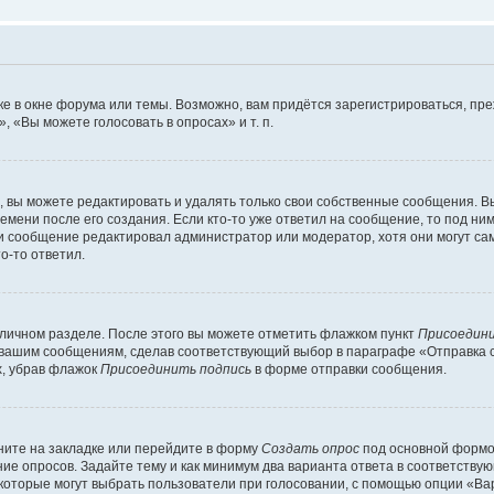
е в окне форума или темы. Возможно, вам придётся зарегистрироваться, пр
 «Вы можете голосовать в опросах» и т. п.
вы можете редактировать и удалять только свои собственные сообщения. В
емени после его создания. Если кто-то уже ответил на сообщение, то под ни
сли сообщение редактировал администратор или модератор, хотя они могут са
о-то ответил.
 личном разделе. После этого вы можете отметить флажком пункт
Присоедини
 вашим сообщениям, сделав соответствующий выбор в параграфе «Отправка 
х, убрав флажок
Присоединить подпись
в форме отправки сообщения.
ите на закладке или перейдите в форму
Создать опрос
под основной формой
ние опросов. Задайте тему и как минимум два варианта ответа в соответству
 которые могут выбрать пользователи при голосовании, с помощью опции «Вар