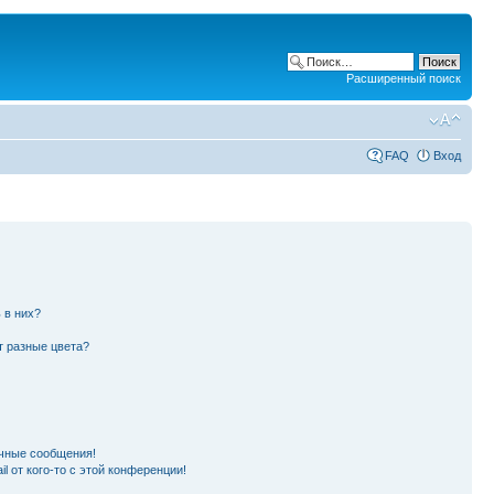
Расширенный поиск
FAQ
Вход
 в них?
т разные цвета?
чные сообщения!
l от кого-то с этой конференции!