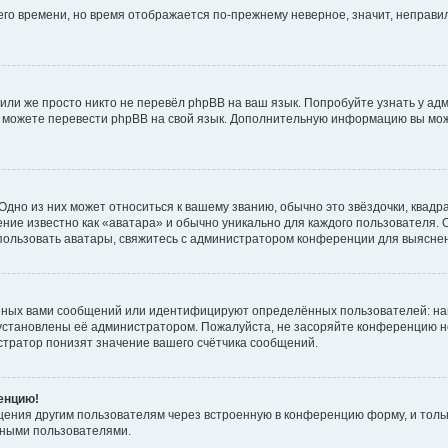
него времени, но время отображается по-прежнему неверное, значит, неправ
или же просто никто не перевёл phpBB на ваш язык. Попробуйте узнать у ад
ами можете перевести phpBB на свой язык. Дополнительную информацию вы мо
дно из них может относиться к вашему званию, обычно это звёздочки, квадр
ние известно как «аватара» и обычно уникально для каждого пользователя. О
использовать аватары, свяжитесь с администратором конференции для выясне
нных вами сообщений или идентифицируют определённых пользователей: на
установлены её администратором. Пожалуйста, не засоряйте конференцию н
тратор понизят значение вашего счётчика сообщений.
ренцию!
щения другим пользователям через встроенную в конференцию форму, и толь
мными пользователями.