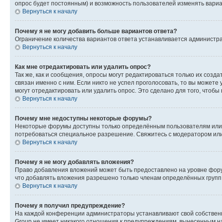
опрос будет постоянным) и возможность пользователей изменять вариан
Вернуться к началу
Почему я не могу добавить больше вариантов ответа?
Ограничение количества вариантов ответа устанавливается администр
Вернуться к началу
Как мне отредактировать или удалить опрос?
Так же, как и сообщения, опросы могут редактироваться только их соз
связан именно с ним. Если никто не успел проголосовать, то вы можете
могут отредактировать или удалить опрос. Это сделано для того, чтобы
Вернуться к началу
Почему мне недоступны некоторые форумы?
Некоторые форумы доступны только определённым пользователям или г
потребоваться специальное разрешение. Свяжитесь с модератором ил
Вернуться к началу
Почему я не могу добавлять вложения?
Право добавления вложений может быть предоставлено на уровне фору
что добавлять вложения разрешено только членам определённых групп.
Вернуться к началу
Почему я получил предупреждение?
На каждой конференции администраторы устанавливают свой собственн
Group не имеет никакого отношения к предупреждениям, вынесенным на