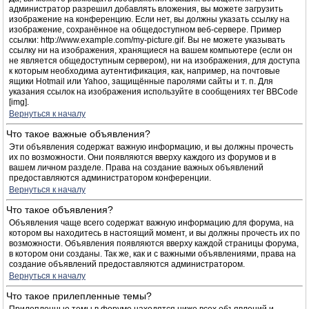
администратор разрешил добавлять вложения, вы можете загрузить
изображение на конференцию. Если нет, вы должны указать ссылку на
изображение, сохранённое на общедоступном веб-сервере. Пример
ссылки: http://www.example.com/my-picture.gif. Вы не можете указывать
ссылку ни на изображения, хранящиеся на вашем компьютере (если он
не является общедоступным сервером), ни на изображения, для доступа
к которым необходима аутентификация, как, например, на почтовые
ящики Hotmail или Yahoo, защищённые паролями сайты и т. п. Для
указания ссылок на изображения используйте в сообщениях тег BBCode
[img].
Вернуться к началу
Что такое важные объявления?
Эти объявления содержат важную информацию, и вы должны прочесть
их по возможности. Они появляются вверху каждого из форумов и в
вашем личном разделе. Права на создание важных объявлений
предоставляются администратором конференции.
Вернуться к началу
Что такое объявления?
Объявления чаще всего содержат важную информацию для форума, на
котором вы находитесь в настоящий момент, и вы должны прочесть их по
возможности. Объявления появляются вверху каждой страницы форума,
в котором они созданы. Так же, как и с важными объявлениями, права на
создание объявлений предоставляются администратором.
Вернуться к началу
Что такое прилепленные темы?