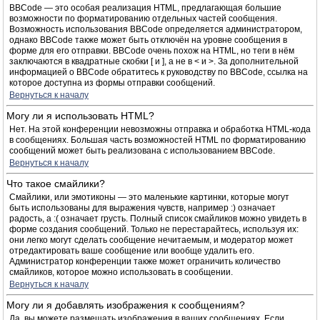
BBCode — это особая реализация HTML, предлагающая большие
возможности по форматированию отдельных частей сообщения.
Возможность использования BBCode определяется администратором,
однако BBCode также может быть отключён на уровне сообщения в
форме для его отправки. BBCode очень похож на HTML, но теги в нём
заключаются в квадратные скобки [ и ], а не в < и >. За дополнительной
информацией о BBCode обратитесь к руководству по BBCode, ссылка на
которое доступна из формы отправки сообщений.
Вернуться к началу
Могу ли я использовать HTML?
Нет. На этой конференции невозможны отправка и обработка HTML-кода
в сообщениях. Большая часть возможностей HTML по форматированию
сообщений может быть реализована с использованием BBCode.
Вернуться к началу
Что такое смайлики?
Смайлики, или эмотиконы — это маленькие картинки, которые могут
быть использованы для выражения чувств, например :) означает
радость, а :( означает грусть. Полный список смайликов можно увидеть в
форме создания сообщений. Только не перестарайтесь, используя их:
они легко могут сделать сообщение нечитаемым, и модератор может
отредактировать ваше сообщение или вообще удалить его.
Администратор конференции также может ограничить количество
смайликов, которое можно использовать в сообщении.
Вернуться к началу
Могу ли я добавлять изображения к сообщениям?
Да, вы можете размещать изображения в ваших сообщениях. Если