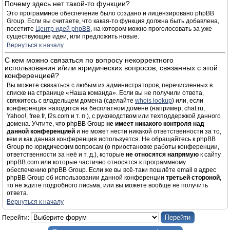
Почему здесь нет такой-то функции?
Это программное обеспечение было создано и лицензировано phpBB
Group. Если вы считаете, что какая-то функция должна быть добавлена,
посетите
Центр идей phpBB
, на котором можно проголосовать за уже
существующие идеи, или предложить новые.
Вернуться к началу
С кем можно связаться по вопросу некорректного
использования и/или юридических вопросов, связанных с этой
конференцией?
Вы можете связаться с любым из администраторов, перечисленных в
списке на странице «Наша команда». Если вы не получили ответа,
свяжитесь с владельцем домена (сделайте
whois lookup
) или, если
конференция находится на бесплатном домене (например, chat.ru,
Yahoo!, free.fr, f2s.com и т. п.), с руководством или техподдержкой данного
домена. Учтите, что phpBB Group
не имеет никакого контроля над
данной конференцией
и не может нести никакой ответственности за то,
кем и как данная конференция используется. Не обращайтесь к phpBB
Group по юридическим вопросам (о приостановке работы конференции,
ответственности за неё и т. д.), которые
не относятся напрямую
к сайту
phpBB.com или которые частично относятся к программному
обеспечению phpBB Group. Если же вы всё-таки пошлёте email в адрес
phpBB Group об использовании данной конференции
третьей стороной
,
то не ждите подробного письма, или вы можете вообще не получить
ответа.
Вернуться к началу
Перейти: