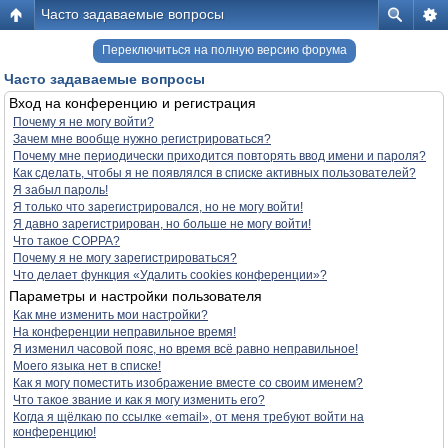
Часто задаваемые вопросы
Переключиться на полную версию форума
Часто задаваемые вопросы
Вход на конференцию и регистрация
Почему я не могу войти?
Зачем мне вообще нужно регистрироваться?
Почему мне периодически приходится повторять ввод имени и пароля?
Как сделать, чтобы я не появлялся в списке активных пользователей?
Я забыл пароль!
Я только что зарегистрировался, но не могу войти!
Я давно зарегистрирован, но больше не могу войти!
Что такое COPPA?
Почему я не могу зарегистрироваться?
Что делает функция «Удалить cookies конференции»?
Параметры и настройки пользователя
Как мне изменить мои настройки?
На конференции неправильное время!
Я изменил часовой пояс, но время всё равно неправильное!
Моего языка нет в списке!
Как я могу поместить изображение вместе со своим именем?
Что такое звание и как я могу изменить его?
Когда я щёлкаю по ссылке «email», от меня требуют войти на
конференцию!