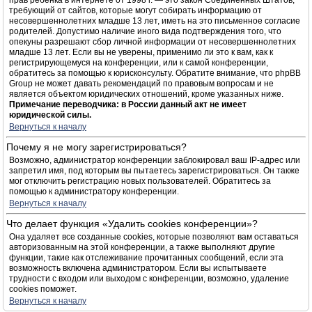
прав ребёнка в интернете от 1998 г. — это закон Соединённых Штатов,
требующий от сайтов, которые могут собирать информацию от
несовершеннолетних младше 13 лет, иметь на это письменное согласие
родителей. Допустимо наличие иного вида подтверждения того, что
опекуны разрешают сбор личной информации от несовершеннолетних
младше 13 лет. Если вы не уверены, применимо ли это к вам, как к
регистрирующемуся на конференции, или к самой конференции,
обратитесь за помощью к юрисконсульту. Обратите внимание, что phpBB
Group не может давать рекомендаций по правовым вопросам и не
является объектом юридических отношений, кроме указанных ниже.
Примечание переводчика: в России данный акт не имеет
юридической силы.
Вернуться к началу
Почему я не могу зарегистрироваться?
Возможно, администратор конференции заблокировал ваш IP-адрес или
запретил имя, под которым вы пытаетесь зарегистрироваться. Он также
мог отключить регистрацию новых пользователей. Обратитесь за
помощью к администратору конференции.
Вернуться к началу
Что делает функция «Удалить cookies конференции»?
Она удаляет все созданные cookies, которые позволяют вам оставаться
авторизованным на этой конференции, а также выполняют другие
функции, такие как отслеживание прочитанных сообщений, если эта
возможность включена администратором. Если вы испытываете
трудности с входом или выходом с конференции, возможно, удаление
cookies поможет.
Вернуться к началу