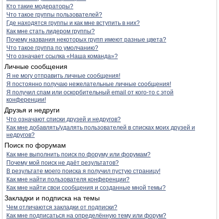
Кто такие модераторы?
Что такое группы пользователей?
Где находятся группы и как мне вступить в них?
Как мне стать лидером группы?
Почему названия некоторых групп имеют разные цвета?
Что такое группа по умолчанию?
Что означает ссылка «Наша команда»?
Личные сообщения
Я не могу отправить личные сообщения!
Я постоянно получаю нежелательные личные сообщения!
Я получил спам или оскорбительный email от кого-то с этой
конференции!
Друзья и недруги
Что означают списки друзей и недругов?
Как мне добавлять/удалять пользователей в списках моих друзей и
недругов?
Поиск по форумам
Как мне выполнить поиск по форуму или форумам?
Почему мой поиск не даёт результатов?
В результате моего поиска я получил пустую страницу!
Как мне найти пользователя конференции?
Как мне найти свои сообщения и созданные мной темы?
Закладки и подписка на темы
Чем отличаются закладки от подписки?
Как мне подписаться на определённую тему или форум?