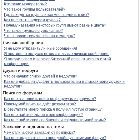
Кто такие модераторы?
Что такое группы пользователей?
Где находятся группы и как мне вступить в них?
Как мне стать лидером группы?
Почему названия некоторых групп имеют разные цвета?
Что такое группа по умолчанию?
Что означает ссылка «Наша команда»?
Личные сообщения
Я не могу отправить личные сообщения!
Я постоянно получаю нежелательные личные сообщения!
Я получил спам или оскорбительный email от кого-то с этой
конференции!
Друзья и недруги
Что означают списки друзей и недругов?
Как мне добавлять/удалять пользователей в списках моих друзей и
недругов?
Поиск по форумам
Как мне выполнить поиск по форуму или форумам?
Почему мой поиск не даёт результатов?
В результате моего поиска я получил пустую страницу!
Как мне найти пользователя конференции?
Как мне найти свои сообщения и созданные мной темы?
Закладки и подписка на темы
Чем отличаются закладки от подписки?
Как мне подписаться на определённую тему или форум?