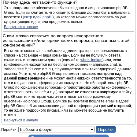
Почему здесь нет такой-то функции?
Это программное обеспечение было создано и лицензировано phpBB
Group. Если вы считаете, что какая-то функция должна быть добавлена,
посетите
Центр идей phpBB
, на котором можно проголосовать за уже
существующие идеи, или предложить новые.
Вернуться к началу
С кем можно связаться по вопросу некорректного
использования и/или юридических вопросов, связанных с этой
конференцией?
Вы можете связаться с любым из администраторов, перечисленных в
списке на странице «Наша команда». Если вы не получили ответа,
свяжитесь с владельцем домена (сделайте
whois lookup
) или, если
конференция находится на бесплатном домене (например, chat.ru,
Yahoo!, free.fr, f2s.com и т. п.), с руководством или техподдержкой данного
домена. Учтите, что phpBB Group
не имеет никакого контроля над
данной конференцией
и не может нести никакой ответственности за то,
кем и как данная конференция используется. Не обращайтесь к phpBB
Group по юридическим вопросам (о приостановке работы конференции,
ответственности за неё и т. д.), которые
не относятся напрямую
к сайту
phpBB.com или которые частично относятся к программному
обеспечению phpBB Group. Если же вы всё-таки пошлёте email в адрес
phpBB Group об использовании данной конференции
третьей стороной
,
то не ждите подробного письма, или вы можете вообще не получить
ответа.
Вернуться к началу
Перейти: