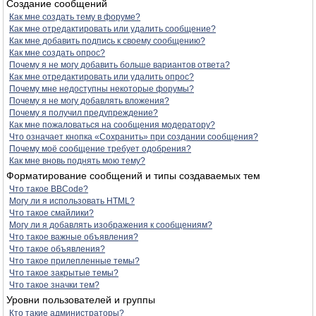
Создание сообщений
Как мне создать тему в форуме?
Как мне отредактировать или удалить сообщение?
Как мне добавить подпись к своему сообщению?
Как мне создать опрос?
Почему я не могу добавить больше вариантов ответа?
Как мне отредактировать или удалить опрос?
Почему мне недоступны некоторые форумы?
Почему я не могу добавлять вложения?
Почему я получил предупреждение?
Как мне пожаловаться на сообщения модератору?
Что означает кнопка «Сохранить» при создании сообщения?
Почему моё сообщение требует одобрения?
Как мне вновь поднять мою тему?
Форматирование сообщений и типы создаваемых тем
Что такое BBCode?
Могу ли я использовать HTML?
Что такое смайлики?
Могу ли я добавлять изображения к сообщениям?
Что такое важные объявления?
Что такое объявления?
Что такое прилепленные темы?
Что такое закрытые темы?
Что такое значки тем?
Уровни пользователей и группы
Кто такие администраторы?