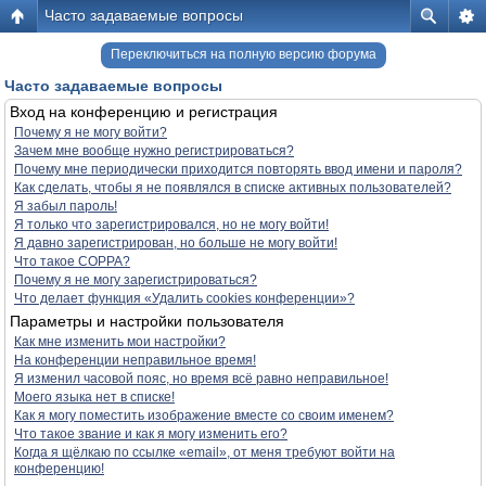
Часто задаваемые вопросы
Переключиться на полную версию форума
Часто задаваемые вопросы
Вход на конференцию и регистрация
Почему я не могу войти?
Зачем мне вообще нужно регистрироваться?
Почему мне периодически приходится повторять ввод имени и пароля?
Как сделать, чтобы я не появлялся в списке активных пользователей?
Я забыл пароль!
Я только что зарегистрировался, но не могу войти!
Я давно зарегистрирован, но больше не могу войти!
Что такое COPPA?
Почему я не могу зарегистрироваться?
Что делает функция «Удалить cookies конференции»?
Параметры и настройки пользователя
Как мне изменить мои настройки?
На конференции неправильное время!
Я изменил часовой пояс, но время всё равно неправильное!
Моего языка нет в списке!
Как я могу поместить изображение вместе со своим именем?
Что такое звание и как я могу изменить его?
Когда я щёлкаю по ссылке «email», от меня требуют войти на
конференцию!