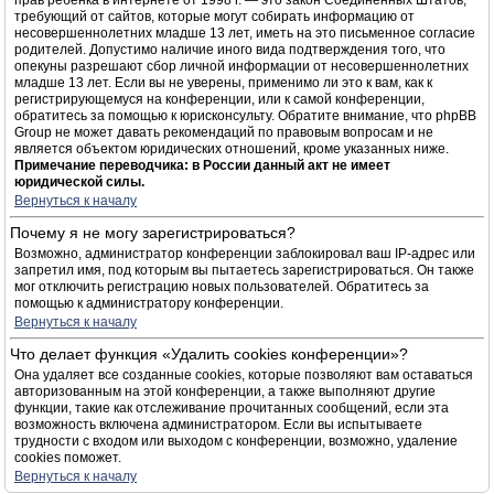
прав ребёнка в интернете от 1998 г. — это закон Соединённых Штатов,
требующий от сайтов, которые могут собирать информацию от
несовершеннолетних младше 13 лет, иметь на это письменное согласие
родителей. Допустимо наличие иного вида подтверждения того, что
опекуны разрешают сбор личной информации от несовершеннолетних
младше 13 лет. Если вы не уверены, применимо ли это к вам, как к
регистрирующемуся на конференции, или к самой конференции,
обратитесь за помощью к юрисконсульту. Обратите внимание, что phpBB
Group не может давать рекомендаций по правовым вопросам и не
является объектом юридических отношений, кроме указанных ниже.
Примечание переводчика: в России данный акт не имеет
юридической силы.
Вернуться к началу
Почему я не могу зарегистрироваться?
Возможно, администратор конференции заблокировал ваш IP-адрес или
запретил имя, под которым вы пытаетесь зарегистрироваться. Он также
мог отключить регистрацию новых пользователей. Обратитесь за
помощью к администратору конференции.
Вернуться к началу
Что делает функция «Удалить cookies конференции»?
Она удаляет все созданные cookies, которые позволяют вам оставаться
авторизованным на этой конференции, а также выполняют другие
функции, такие как отслеживание прочитанных сообщений, если эта
возможность включена администратором. Если вы испытываете
трудности с входом или выходом с конференции, возможно, удаление
cookies поможет.
Вернуться к началу