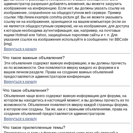
администратор разрешил добавлять вложения, вы можете загрузить
изображение на конференцию. Если нет, вы должны указать ссылку на
изображение, сохранённое на общедоступном веб-сервере. Пример
ссылки: http://www.example.com/my-picture.gif. Вы не можете указывать
ссылку ни на изображения, хранящиеся на вашем компьютере (если он
не является общедоступным сервером), ни на изображения, для доступа
к которым необходима аутентификация, как, например, на почтовые
ящики Hotmail или Yahoo, защищённые паролями сайты и т. п. Для
указания ссылок на изображения используйте в сообщениях тег BBCode
[img].
Вернуться к началу
Что такое важные объявления?
Эти объявления содержат важную информацию, и вы должны прочесть
их по возможности. Они появляются вверху каждого из форумов и в
вашем личном разделе. Права на создание важных объявлений
предоставляются администратором конференции.
Вернуться к началу
Что такое объявления?
Объявления чаще всего содержат важную информацию для форума, на
котором вы находитесь в настоящий момент, и вы должны прочесть их по
возможности. Объявления появляются вверху каждой страницы форума,
в котором они созданы. Так же, как и с важными объявлениями, права на
создание объявлений предоставляются администратором.
Вернуться к началу
Что такое прилепленные темы?