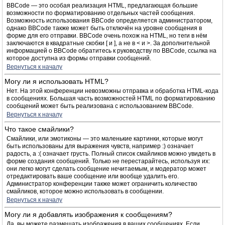
BBCode — это особая реализация HTML, предлагающая большие
возможности по форматированию отдельных частей сообщения.
Возможность использования BBCode определяется администратором,
однако BBCode также может быть отключён на уровне сообщения в
форме для его отправки. BBCode очень похож на HTML, но теги в нём
заключаются в квадратные скобки [ и ], а не в < и >. За дополнительной
информацией о BBCode обратитесь к руководству по BBCode, ссылка на
которое доступна из формы отправки сообщений.
Вернуться к началу
Могу ли я использовать HTML?
Нет. На этой конференции невозможны отправка и обработка HTML-кода
в сообщениях. Большая часть возможностей HTML по форматированию
сообщений может быть реализована с использованием BBCode.
Вернуться к началу
Что такое смайлики?
Смайлики, или эмотиконы — это маленькие картинки, которые могут
быть использованы для выражения чувств, например :) означает
радость, а :( означает грусть. Полный список смайликов можно увидеть в
форме создания сообщений. Только не перестарайтесь, используя их:
они легко могут сделать сообщение нечитаемым, и модератор может
отредактировать ваше сообщение или вообще удалить его.
Администратор конференции также может ограничить количество
смайликов, которое можно использовать в сообщении.
Вернуться к началу
Могу ли я добавлять изображения к сообщениям?
Да, вы можете размещать изображения в ваших сообщениях. Если