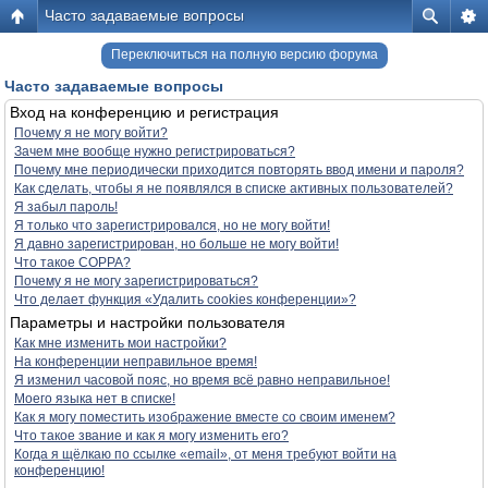
Часто задаваемые вопросы
Переключиться на полную версию форума
Часто задаваемые вопросы
Вход на конференцию и регистрация
Почему я не могу войти?
Зачем мне вообще нужно регистрироваться?
Почему мне периодически приходится повторять ввод имени и пароля?
Как сделать, чтобы я не появлялся в списке активных пользователей?
Я забыл пароль!
Я только что зарегистрировался, но не могу войти!
Я давно зарегистрирован, но больше не могу войти!
Что такое COPPA?
Почему я не могу зарегистрироваться?
Что делает функция «Удалить cookies конференции»?
Параметры и настройки пользователя
Как мне изменить мои настройки?
На конференции неправильное время!
Я изменил часовой пояс, но время всё равно неправильное!
Моего языка нет в списке!
Как я могу поместить изображение вместе со своим именем?
Что такое звание и как я могу изменить его?
Когда я щёлкаю по ссылке «email», от меня требуют войти на
конференцию!