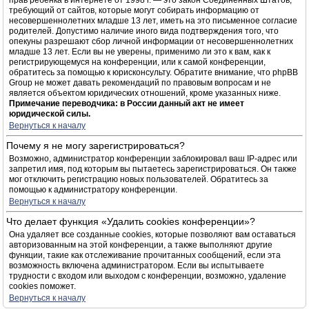
прав ребёнка в интернете от 1998 г. — это закон Соединённых Штатов,
требующий от сайтов, которые могут собирать информацию от
несовершеннолетних младше 13 лет, иметь на это письменное согласие
родителей. Допустимо наличие иного вида подтверждения того, что
опекуны разрешают сбор личной информации от несовершеннолетних
младше 13 лет. Если вы не уверены, применимо ли это к вам, как к
регистрирующемуся на конференции, или к самой конференции,
обратитесь за помощью к юрисконсульту. Обратите внимание, что phpBB
Group не может давать рекомендаций по правовым вопросам и не
является объектом юридических отношений, кроме указанных ниже.
Примечание переводчика: в России данный акт не имеет
юридической силы.
Вернуться к началу
Почему я не могу зарегистрироваться?
Возможно, администратор конференции заблокировал ваш IP-адрес или
запретил имя, под которым вы пытаетесь зарегистрироваться. Он также
мог отключить регистрацию новых пользователей. Обратитесь за
помощью к администратору конференции.
Вернуться к началу
Что делает функция «Удалить cookies конференции»?
Она удаляет все созданные cookies, которые позволяют вам оставаться
авторизованным на этой конференции, а также выполняют другие
функции, такие как отслеживание прочитанных сообщений, если эта
возможность включена администратором. Если вы испытываете
трудности с входом или выходом с конференции, возможно, удаление
cookies поможет.
Вернуться к началу