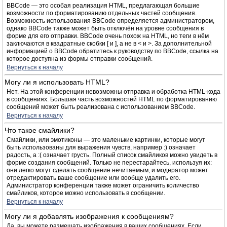
BBCode — это особая реализация HTML, предлагающая большие
возможности по форматированию отдельных частей сообщения.
Возможность использования BBCode определяется администратором,
однако BBCode также может быть отключён на уровне сообщения в
форме для его отправки. BBCode очень похож на HTML, но теги в нём
заключаются в квадратные скобки [ и ], а не в < и >. За дополнительной
информацией о BBCode обратитесь к руководству по BBCode, ссылка на
которое доступна из формы отправки сообщений.
Вернуться к началу
Могу ли я использовать HTML?
Нет. На этой конференции невозможны отправка и обработка HTML-кода
в сообщениях. Большая часть возможностей HTML по форматированию
сообщений может быть реализована с использованием BBCode.
Вернуться к началу
Что такое смайлики?
Смайлики, или эмотиконы — это маленькие картинки, которые могут
быть использованы для выражения чувств, например :) означает
радость, а :( означает грусть. Полный список смайликов можно увидеть в
форме создания сообщений. Только не перестарайтесь, используя их:
они легко могут сделать сообщение нечитаемым, и модератор может
отредактировать ваше сообщение или вообще удалить его.
Администратор конференции также может ограничить количество
смайликов, которое можно использовать в сообщении.
Вернуться к началу
Могу ли я добавлять изображения к сообщениям?
Да, вы можете размещать изображения в ваших сообщениях. Если