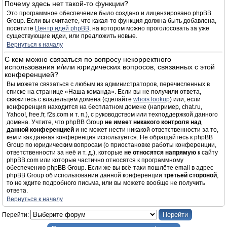
Почему здесь нет такой-то функции?
Это программное обеспечение было создано и лицензировано phpBB
Group. Если вы считаете, что какая-то функция должна быть добавлена,
посетите
Центр идей phpBB
, на котором можно проголосовать за уже
существующие идеи, или предложить новые.
Вернуться к началу
С кем можно связаться по вопросу некорректного
использования и/или юридических вопросов, связанных с этой
конференцией?
Вы можете связаться с любым из администраторов, перечисленных в
списке на странице «Наша команда». Если вы не получили ответа,
свяжитесь с владельцем домена (сделайте
whois lookup
) или, если
конференция находится на бесплатном домене (например, chat.ru,
Yahoo!, free.fr, f2s.com и т. п.), с руководством или техподдержкой данного
домена. Учтите, что phpBB Group
не имеет никакого контроля над
данной конференцией
и не может нести никакой ответственности за то,
кем и как данная конференция используется. Не обращайтесь к phpBB
Group по юридическим вопросам (о приостановке работы конференции,
ответственности за неё и т. д.), которые
не относятся напрямую
к сайту
phpBB.com или которые частично относятся к программному
обеспечению phpBB Group. Если же вы всё-таки пошлёте email в адрес
phpBB Group об использовании данной конференции
третьей стороной
,
то не ждите подробного письма, или вы можете вообще не получить
ответа.
Вернуться к началу
Перейти: