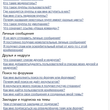
Кто такие модераторы?
Что такое группы пользователей?
Где находятся группы и как мне вступить в них?
Как мне стать лидером группы?
Почему названия некоторых групп имеют разные цвета?
Что такое группа по умолчанию?
Что означает ссылка «Наша команда»?
Личные сообщения
Я не могу отправить личные сообщения!
Я постоянно получаю нежелательные личные сообщения!
Я получил спам или оскорбительный email от кого-то с этой
конференции!
Друзья и недруги
Что означают списки друзей и недругов?
Как мне добавлять/удалять пользователей в списках моих друзей и
недругов?
Поиск по форумам
Как мне выполнить поиск по форуму или форумам?
Почему мой поиск не даёт результатов?
В результате моего поиска я получил пустую страницу!
Как мне найти пользователя конференции?
Как мне найти свои сообщения и созданные мной темы?
Закладки и подписка на темы
Чем отличаются закладки от подписки?
Как мне подписаться на определённую тему или форум?