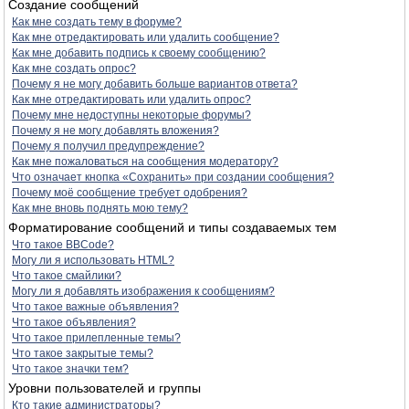
Создание сообщений
Как мне создать тему в форуме?
Как мне отредактировать или удалить сообщение?
Как мне добавить подпись к своему сообщению?
Как мне создать опрос?
Почему я не могу добавить больше вариантов ответа?
Как мне отредактировать или удалить опрос?
Почему мне недоступны некоторые форумы?
Почему я не могу добавлять вложения?
Почему я получил предупреждение?
Как мне пожаловаться на сообщения модератору?
Что означает кнопка «Сохранить» при создании сообщения?
Почему моё сообщение требует одобрения?
Как мне вновь поднять мою тему?
Форматирование сообщений и типы создаваемых тем
Что такое BBCode?
Могу ли я использовать HTML?
Что такое смайлики?
Могу ли я добавлять изображения к сообщениям?
Что такое важные объявления?
Что такое объявления?
Что такое прилепленные темы?
Что такое закрытые темы?
Что такое значки тем?
Уровни пользователей и группы
Кто такие администраторы?