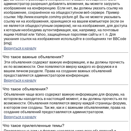
администратор разрешил добавлять вложения, вы можете загрузить
изображение на конференцию. Если нет, вы должны указать ссылку на
изображение, сохранённое на общедоступном веб-сервере. Пример
ссылки: http://www.example.com/my-picture.gif. Вы не можете указывать
ссылку ни на изображения, хранящиеся на вашем компьютере (если он
не является общедоступным сервером), ни на изображения, для доступа
к которым необходима аутентификация, как, например, на почтовые
ящики Hotmail или Yahoo, защищённые паролями сайты и т. п. Для
указания ссылок на изображения используйте в сообщениях тег BBCode
[img].
Вернуться к началу
Что такое важные объявления?
Эти объявления содержат важную информацию, и вы должны прочесть
их по возможности. Они появляются вверху каждого из форумов и в
вашем личном разделе. Права на создание важных объявлений
предоставляются администратором конференции.
Вернуться к началу
Что такое объявления?
Объявления чаще всего содержат важную информацию для форума, на
котором вы находитесь в настоящий момент, и вы должны прочесть их по
возможности. Объявления появляются вверху каждой страницы форума,
в котором они созданы. Так же, как и с важными объявлениями, права на
создание объявлений предоставляются администратором.
Вернуться к началу
Что такое прилепленные темы?